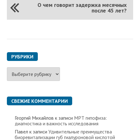
О чем говорит задержка месячных
после 45 лет?
РУБРИКИ
Р
у
б
р
и
к
СВЕЖИЕ КОММЕНТАРИИ
и
Георгий Михайлов
к записи
МРТ гипофиза:
диагностика и важность исследования
Павел
к записи
Удивительные преимущества
биоревитализации губ гиалуроновой кислотой