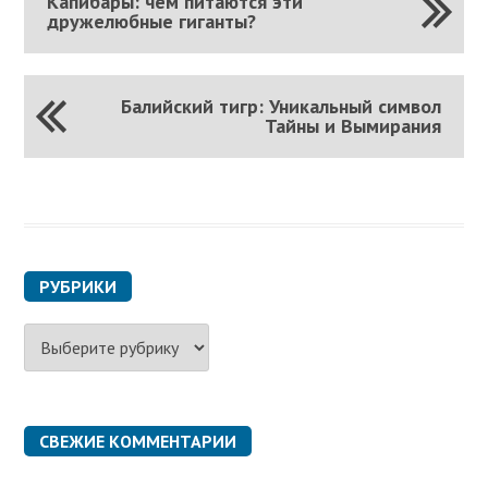
Капибары: чем питаются эти
дружелюбные гиганты?
Балийский тигр: Уникальный символ
Тайны и Вымирания
РУБРИКИ
Р
у
б
р
и
к
СВЕЖИЕ КОММЕНТАРИИ
и