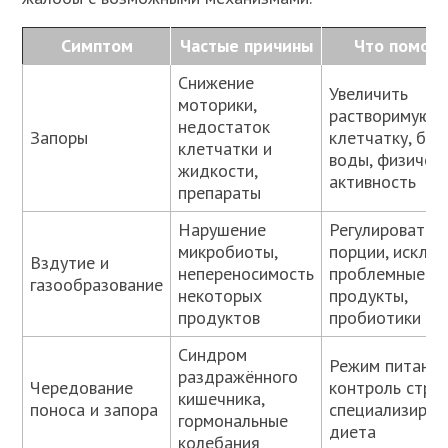
Симптом
Частые причины
Что помога
Снижение
Увеличить
моторики,
растворимую
недостаток
Запоры
клетчатку, бо
клетчатки и
воды, физичес
жидкости,
активность
препараты
Нарушение
Регулировать
микробиоты,
порции, исклю
Вздутие и
непереносимость
проблемные
газообразование
некоторых
продукты,
продуктов
пробиотики
Синдром
Режим питания
раздражённого
Чередование
контроль стрес
кишечника,
поноса и запора
специализиров
гормональные
диета
колебания