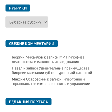
РУБРИКИ
Р
у
б
р
и
к
СВЕЖИЕ КОММЕНТАРИИ
и
Георгий Михайлов
к записи
МРТ гипофиза:
диагностика и важность исследования
Павел
к записи
Удивительные преимущества
биоревитализации губ гиалуроновой кислотой
Максим Островский
к записи
Гипертония и
гормональные изменения: связь и управление
РЕДАКЦИЯ ПОРТАЛА