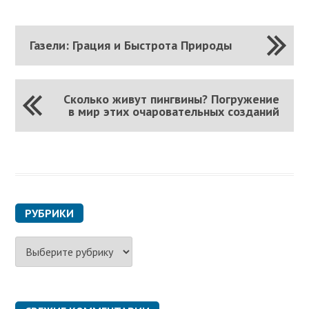
Газели: Грация и Быстрота Природы
Сколько живут пингвины? Погружение
в мир этих очаровательных созданий
РУБРИКИ
Р
у
б
р
и
к