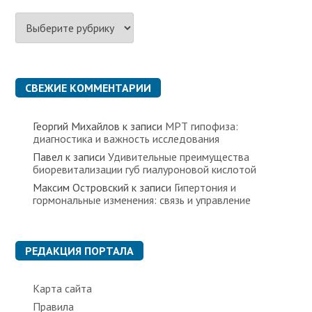
Р
у
б
р
и
к
СВЕЖИЕ КОММЕНТАРИИ
и
Георгий Михайлов
к записи
МРТ гипофиза:
диагностика и важность исследования
Павел
к записи
Удивительные преимущества
биоревитализации губ гиалуроновой кислотой
Максим Островский
к записи
Гипертония и
гормональные изменения: связь и управление
РЕДАКЦИЯ ПОРТАЛА
Карта сайта
Правила