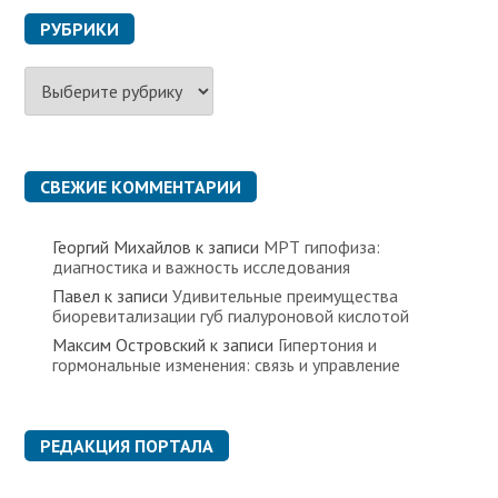
РУБРИКИ
Р
у
б
р
и
к
СВЕЖИЕ КОММЕНТАРИИ
и
Георгий Михайлов
к записи
МРТ гипофиза:
диагностика и важность исследования
Павел
к записи
Удивительные преимущества
биоревитализации губ гиалуроновой кислотой
Максим Островский
к записи
Гипертония и
гормональные изменения: связь и управление
РЕДАКЦИЯ ПОРТАЛА