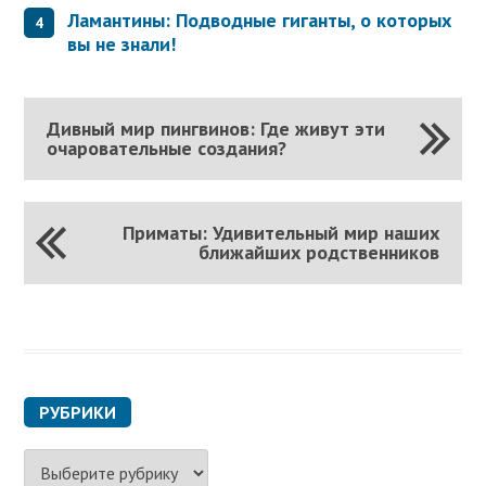
Ламантины: Подводные гиганты, о которых
вы не знали!
Дивный мир пингвинов: Где живут эти
очаровательные создания?
Приматы: Удивительный мир наших
ближайших родственников
РУБРИКИ
Р
у