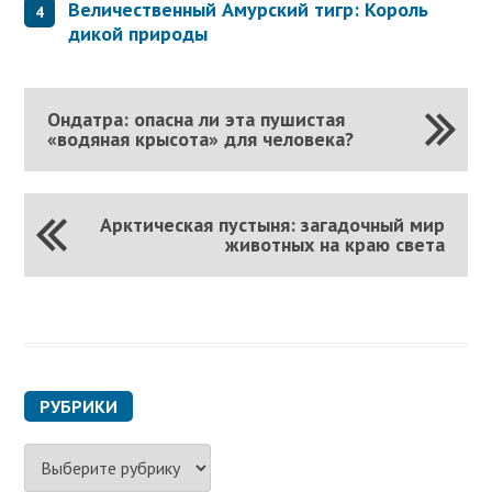
Величественный Амурский тигр: Король
дикой природы
Ондатра: опасна ли эта пушистая
«водяная крысота» для человека?
Арктическая пустыня: загадочный мир
животных на краю света
РУБРИКИ
Р
у