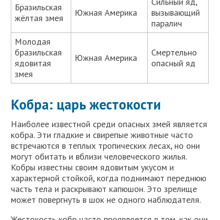
Сильный яд,
Бразильская
Южная Америка
вызывающий
жёлтая змея
паралич
Молодая
бразильская
Смертельно
Южная Америка
ядовитая
опасный яд
змея
Кобра: царь жестокости
Наиболее известной среди опасных змей является
кобра. Эти гладкие и свирепые животные часто
встречаются в теплых тропических лесах, но они
могут обитать и вблизи человеческого жилья.
Кобры известны своим ядовитым укусом и
характерной стойкой, когда поднимают переднюю
часть тела и раскрывают капюшон. Это зрелище
может повергнуть в шок не одного наблюдателя.
Жестокость кобр часто проявляется в том, как они