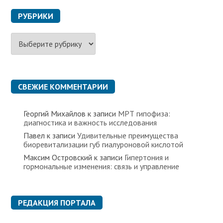
РУБРИКИ
Р
у
б
р
и
к
СВЕЖИЕ КОММЕНТАРИИ
и
Георгий Михайлов
к записи
МРТ гипофиза:
диагностика и важность исследования
Павел
к записи
Удивительные преимущества
биоревитализации губ гиалуроновой кислотой
Максим Островский
к записи
Гипертония и
гормональные изменения: связь и управление
РЕДАКЦИЯ ПОРТАЛА