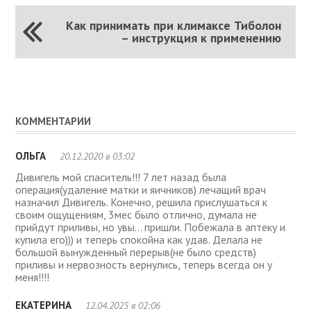
Как принимать при климаксе Тиболон
– инструкция к применению
КОММЕНТАРИИ
ОЛЬГА
20.12.2020 в 03:02
Дивигель мой спаситель!!! 7 лет назад была
операция(удаление матки и яичников) лечащий врач
назначил Дивигель. Конечно, решила прислушаться к
своим ощущениям, 3мес было отлично, думала не
прийдут приливы, но увы… пришли. Побежала в аптеку и
купила его))) и теперь спокойна как удав. Делала не
большой вынужденный перерыв(не было средств)
приливы и нервозность вернулись, теперь всегда он у
меня!!!!
ЕКАТЕРИНА
12.04.2025 в 02:06