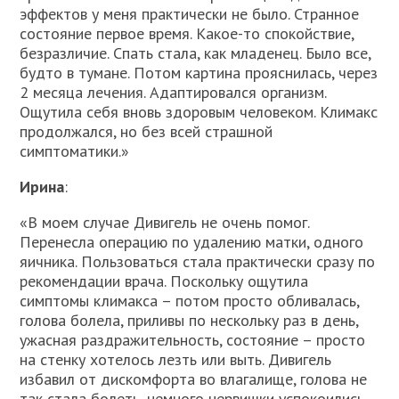
эффектов у меня практически не было. Странное
состояние первое время. Какое-то спокойствие,
безразличие. Спать стала, как младенец. Было все,
будто в тумане. Потом картина прояснилась, через
2 месяца лечения. Адаптировался организм.
Ощутила себя вновь здоровым человеком. Климакс
продолжался, но без всей страшной
симптоматики.»
Ирина
:
«В моем случае Дивигель не очень помог.
Перенесла операцию по удалению матки, одного
яичника. Пользоваться стала практически сразу по
рекомендации врача. Поскольку ощутила
симптомы климакса – потом просто обливалась,
голова болела, приливы по нескольку раз в день,
ужасная раздражительность, состояние – просто
на стенку хотелось лезть или выть. Дивигель
избавил от дискомфорта во влагалище, голова не
так стала болеть, немного нервишки успокоились.