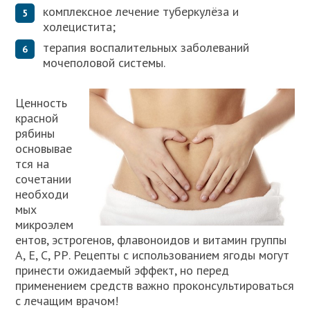
комплексное лечение туберкулёза и
холецистита;
терапия воспалительных заболеваний
мочеполовой системы.
Ценность
красной
рябины
основывае
тся на
сочетании
необходи
мых
микроэлем
ентов, эстрогенов, флавоноидов и витамин группы
А, Е, С, РР. Рецепты с использованием ягоды могут
принести ожидаемый эффект, но перед
применением средств важно проконсультироваться
с лечащим врачом!