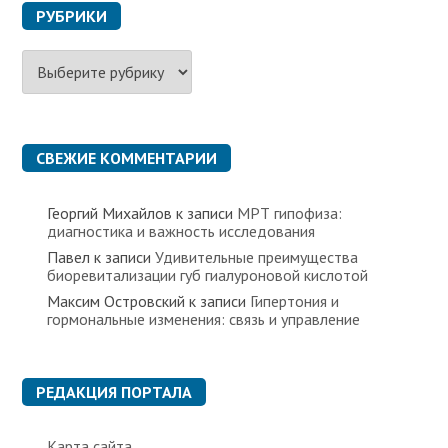
РУБРИКИ
Р
у
б
р
и
к
СВЕЖИЕ КОММЕНТАРИИ
и
Георгий Михайлов
к записи
МРТ гипофиза:
диагностика и важность исследования
Павел
к записи
Удивительные преимущества
биоревитализации губ гиалуроновой кислотой
Максим Островский
к записи
Гипертония и
гормональные изменения: связь и управление
РЕДАКЦИЯ ПОРТАЛА
Карта сайта