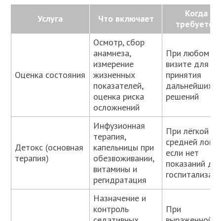
Когда
Услуга
Что включает
требуется
Осмотр, сбор
анамнеза,
При любом
измерение
визите для
Оценка состояния
жизненных
принятия
показателей,
дальнейших
оценка риска
решений
осложнений
Инфузионная
При лёгкой и
терапия,
средней ломке
Детокс (основная
капельницы при
если нет
терапия)
обезвоживании,
показаний дл
витамины и
госпитализац
регидратация
Назначение и
контроль
При
седативных,
выраженной