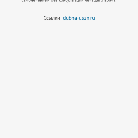
самолечением без консультации лечащего врача.
Ссылки:
dubna-uszn.ru