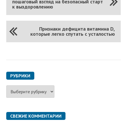
пошаговый взгляд на безопасный старт
к выздоровлению
Признаки дефицита витамина D,
которые легко спутать с усталостью
РУБРИКИ
Р
у
б
р
и
к
СВЕЖИЕ КОММЕНТАРИИ
и