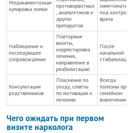
Медикаментозная
противорвотных
симптоматике
купировка ломки
, анальгетиков и
под контроле
других
врача
препаратов
Повторные
визиты,
Наблюдение и
После
корректировка
последующее
начальной
лечения,
сопровождение
стабилизации
направление в
реабилитацию
Пояснения по
Всегда
Консультации
уходу, советы
полезны при
родственников
по мотивации к
семейном
лечению
вовлечении
Чего ожидать при первом
визите нарколога