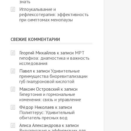
знать
Иглоукалывание и
рефлексотерапия: эффективность
при симптомах менопаузы
СВЕЖИЕ КОММЕНТАРИИ
Георгий Михайлов
к записи
МРТ
гипофиза: диагностика и важность
исследования
Павел
к записи
Удивительные
преимущества биоревитализации
губ гиалуроновой кислотой
Максим Островский
к записи
Гипертония и гормональные
изменения: связь и управление
Фёдор Николаев
к записи
Полиптерус: Удивительный
обитатель пресных вод
Алиса Александрова
к записи
Визуализация и аффирмации для