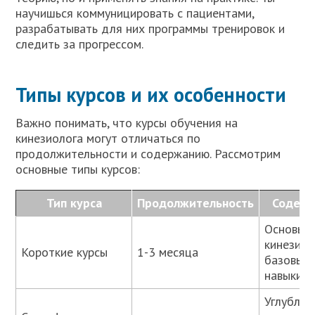
научишься коммуницировать с пациентами,
разрабатывать для них программы тренировок и
следить за прогрессом.
Типы курсов и их особенности
Важно понимать, что курсы обучения на
кинезиолога могут отличаться по
продолжительности и содержанию. Рассмотрим
основные типы курсов:
Тип курса
Продолжительность
Содерж
Основы
кинезиол
Короткие курсы
1-3 месяца
базовые
навыки
Углублен