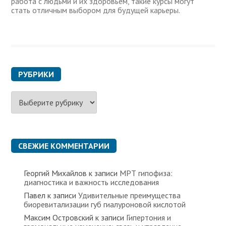
работа с людьми и их здоровьем, такие курсы могут
стать отличным выбором для будущей карьеры.
РУБРИКИ
Р
у
б
р
и
к
СВЕЖИЕ КОММЕНТАРИИ
и
Георгий Михайлов
к записи
МРТ гипофиза:
диагностика и важность исследования
Павел
к записи
Удивительные преимущества
биоревитализации губ гиалуроновой кислотой
Максим Островский
к записи
Гипертония и