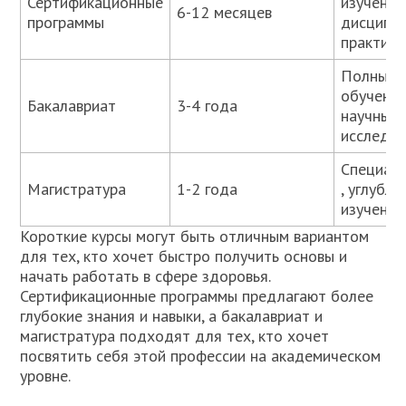
Сертификационные
изучение
6-12 месяцев
программы
дисципли
практика
Полный 
обучения
Бакалавриат
3-4 года
научные
исследо
Специал
Магистратура
1-2 года
, углубл
изучение
Короткие курсы могут быть отличным вариантом
для тех, кто хочет быстро получить основы и
начать работать в сфере здоровья.
Сертификационные программы предлагают более
глубокие знания и навыки, а бакалавриат и
магистратура подходят для тех, кто хочет
посвятить себя этой профессии на академическом
уровне.