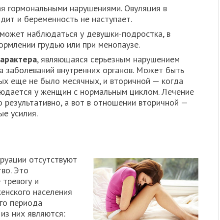
ая гормональными нарушениями. Овуляция в
дит и беременность не наступает.
 может наблюдаться у девушки-подростка, в
ормлении грудью или при менопаузе.
характера
, являющаяся серьезным нарушением
а заболеваний внутренних органов. Может быть
рых еще не было месячных, и вторичной — когда
людается у женщин с нормальным циклом. Лечение
 результативно, а вот в отношении вторичной —
ые усилия.
труации отсутствуют
во. Это
 тревогу и
женского населения
его периода
из них являются: