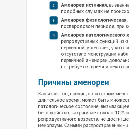
Аменорея истинная
, вызванн
подобных случаях не происхо
Аменорея физиологическая
,
послеродовом периоде, при к
Аменорея патологического 
репродуктивных функций из-з
первичной, у девочек, у кото
отсутствие менструации наб
первичной аменореи довольно
потребуется время и некотор
Причины аменореи
Как известно, причин, по которым менс
длительное время, может быть множест
патологическое состояние, вызывающее
беспокойство, затрагивает около 10% 
репродуктивного возраста, не достигш
менопаузы. Самыми распространенными 