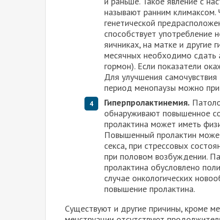
и раньше. Такое явление с н
называют ранним климаксом. 
генетической предрасположен
способствует употребление н
яичниках, на матке и другие 
месячных необходимо сдать 
гормон). Если показатели ока
Для улучшения самочувствия 
период менопаузы можно пр
Гиперпролактинемия.
Патолог
обнаруживают повышенное со
пролактина может иметь физи
Повышенный пролактин может
секса, при стрессовых состоя
при половом возбуждении. Па
пролактина обусловлено поли
случае онкологических ново
повышение пролактина.
Существуют и другие причины, кроме ме
менструации отсутствуют продолжитель