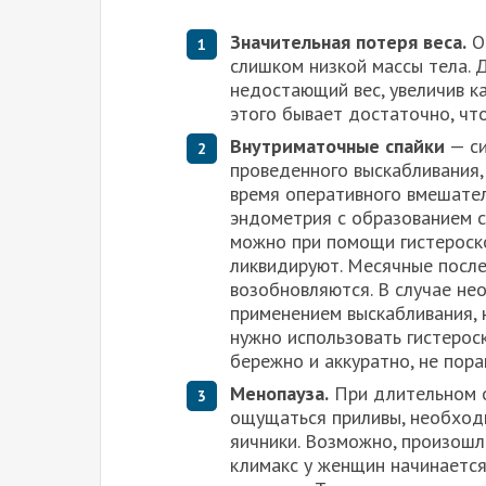
Значительная потеря веса.
От
слишком низкой массы тела. 
недостающий вес, увеличив ка
этого бывает достаточно, чт
Внутриматочные спайки
— си
проведенного выскабливания,
время оперативного вмешател
эндометрия с образованием с
можно при помощи гистероско
ликвидируют. Месячные посл
возобновляются. В случае не
применением выскабливания, 
нужно использовать гистерос
бережно и аккуратно, не пора
Менопауза.
При длительном о
ощущаться приливы, необходи
яичники. Возможно, произошл
климакс у женщин начинается