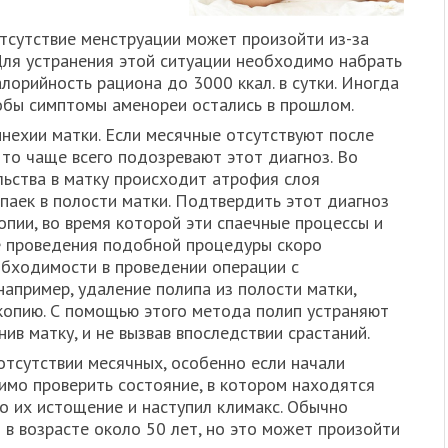
сутствие менструации может произойти из-за
Для устранения этой ситуации необходимо набрать
лорийность рациона до 3000 ккал. в сутки. Иногда
обы симптомы аменореи остались в прошлом.
нехии матки. Если месячные отсутствуют после
 то чаще всего подозревают этот диагноз. Во
ьства в матку происходит атрофия слоя
паек в полости матки. Подтвердить этот диагноз
пии, во время которой эти спаечные процессы и
е проведения подобной процедуры скоро
обходимости в проведении операции с
например, удаление полипа из полости матки,
копию. С помощью этого метода полип устраняют
нив матку, и не вызвав впоследствии срастаний.
тсутствии месячных, особенно если начали
мо проверить состояние, в котором находятся
о их истощение и наступил климакс. Обычно
 в возрасте около 50 лет, но это может произойти