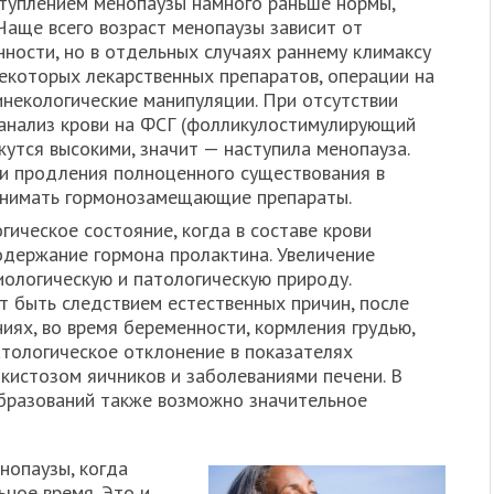
аступлением менопаузы намного раньше нормы,
Чаще всего возраст менопаузы зависит от
ности, но в отдельных случаях раннему климаксу
екоторых лекарственных препаратов, операции на
гинекологические манипуляции. При отсутствии
анализ крови на ФСГ (фолликулостимулирующий
жутся высокими, значит — наступила менопауза.
и продления полноценного существования в
инимать гормонозамещающие препараты.
ическое состояние, когда в составе крови
держание гормона пролактина. Увеличение
ологическую и патологическую природу.
 быть следствием естественных причин, после
ниях, во время беременности, кормления грудью,
тологическое отклонение в показателях
кистозом яичников и заболеваниями печени. В
образований также возможно значительное
нопаузы, когда
ное время. Это и