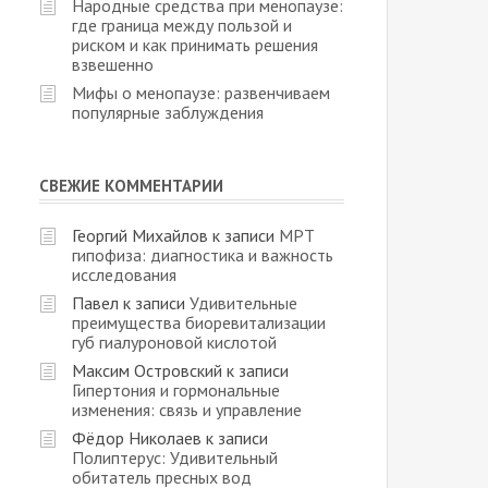
Народные средства при менопаузе:
где граница между пользой и
риском и как принимать решения
взвешенно
Мифы о менопаузе: развенчиваем
популярные заблуждения
СВЕЖИЕ КОММЕНТАРИИ
Георгий Михайлов
к записи
МРТ
гипофиза: диагностика и важность
исследования
Павел
к записи
Удивительные
преимущества биоревитализации
губ гиалуроновой кислотой
Максим Островский
к записи
Гипертония и гормональные
изменения: связь и управление
Фёдор Николаев
к записи
Полиптерус: Удивительный
обитатель пресных вод