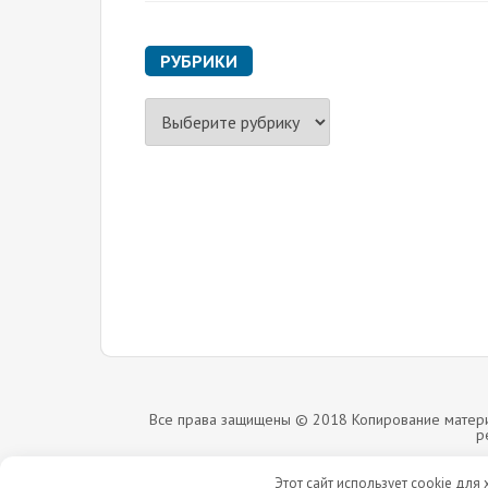
РУБРИКИ
Р
у
б
р
и
к
и
Все права защищены © 2018 Копирование материа
р
Этот сайт использует cookie для