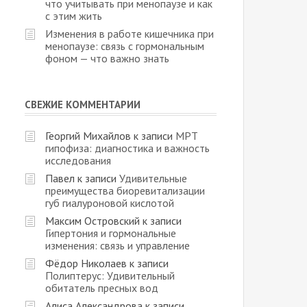
что учитывать при менопаузе и как
с этим жить
Изменения в работе кишечника при
менопаузе: связь с гормональным
фоном — что важно знать
СВЕЖИЕ КОММЕНТАРИИ
Георгий Михайлов
к записи
МРТ
гипофиза: диагностика и важность
исследования
Павел
к записи
Удивительные
преимущества биоревитализации
губ гиалуроновой кислотой
Максим Островский
к записи
Гипертония и гормональные
изменения: связь и управление
Фёдор Николаев
к записи
Полиптерус: Удивительный
обитатель пресных вод
Алиса Александрова
к записи