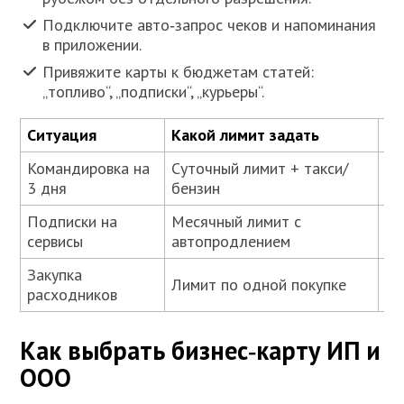
Подключите авто‑запрос чеков и напоминания
в приложении.
Привяжите карты к бюджетам статей:
„топливо“, „подписки“, „курьеры“.
Ситуация
Какой лимит задать
Чт
Командировка на
Суточный лимит + такси/
Ав
3 дня
бензин
пр
Подписки на
Месячный лимит с
До
сервисы
автопродлением
ак
Закупка
Ка
Лимит по одной покупке
расходников
но
Как выбрать бизнес‑карту ИП и
ООО