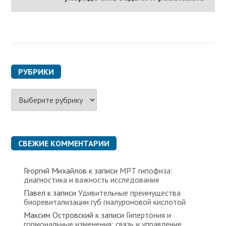
РУБРИКИ
Р
у
б
р
и
к
СВЕЖИЕ КОММЕНТАРИИ
и
Георгий Михайлов
к записи
МРТ гипофиза:
диагностика и важность исследования
Павел
к записи
Удивительные преимущества
биоревитализации губ гиалуроновой кислотой
Максим Островский
к записи
Гипертония и
гормональные изменения: связь и управление