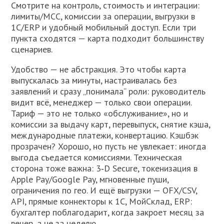
Смотрите на контроль, стоимость и интеграции:
лимиты/MCC, комиссии за операции, выгрузки в
1С/ERP и удобный мобильный доступ. Если три
пункта сходятся — карта подходит большинству
сценариев.
Удобство — не абстракция. Это чтобы карта
выпускалась за минуты, настраивалась без
заявлений и сразу „понимала“ роли: руководитель
видит всё, менеджер — только свои операции.
Тариф — это не только «обслуживание», но и
комиссии за выдачу карт, перевыпуск, снятие кэша,
международные платежи, конвертацию. Кэшбэк
прозрачен? Хорошо, но пусть не увлекает: иногда
выгода съедается комиссиями. Техническая
сторона тоже важна: 3‑D Secure, токенизация в
Apple Pay/Google Pay, мгновенные пуши,
ограничения по гео. И ещё выгрузки — OFX/CSV,
API, прямые коннекторы к 1С, МойСклад, ERP:
бухгалтер поблагодарит, когда закроет месяц за
вечер, а не за неделю.