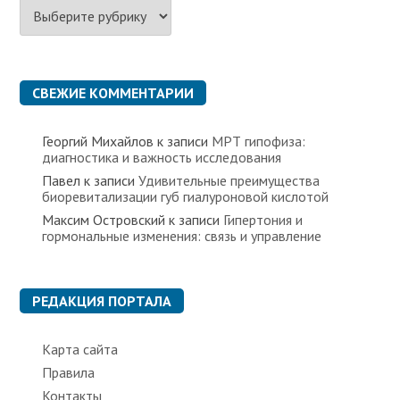
Р
у
б
р
и
к
СВЕЖИЕ КОММЕНТАРИИ
и
Георгий Михайлов
к записи
МРТ гипофиза:
диагностика и важность исследования
Павел
к записи
Удивительные преимущества
биоревитализации губ гиалуроновой кислотой
Максим Островский
к записи
Гипертония и
гормональные изменения: связь и управление
РЕДАКЦИЯ ПОРТАЛА
Карта сайта
Правила
Контакты