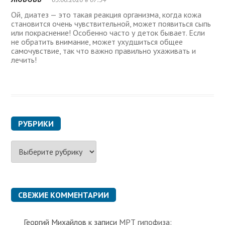
Ой, диатез — это такая реакция организма, когда кожа
становится очень чувствительной, может появиться сыпь
или покраснение! Особенно часто у деток бывает. Если
не обратить внимание, может ухудшиться общее
самочувствие, так что важно правильно ухаживать и
лечить!
РУБРИКИ
Р
у
б
р
и
к
СВЕЖИЕ КОММЕНТАРИИ
и
Георгий Михайлов
к записи
МРТ гипофиза: