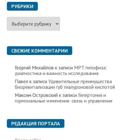
РУБРИКИ
Р
у
б
р
и
к
СВЕЖИЕ КОММЕНТАРИИ
и
Георгий Михайлов
к записи
МРТ гипофиза:
диагностика и важность исследования
Павел
к записи
Удивительные преимущества
биоревитализации губ гиалуроновой кислотой
Максим Островский
к записи
Гипертония и
гормональные изменения: связь и управление
РЕДАКЦИЯ ПОРТАЛА