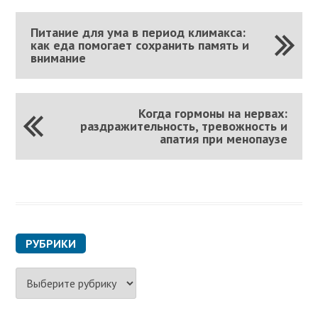
Питание для ума в период климакса:
как еда помогает сохранить память и
внимание
Когда гормоны на нервах:
раздражительность, тревожность и
апатия при менопаузе
РУБРИКИ
Р
у
б
р