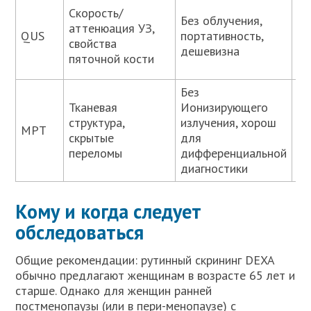
Ни
Скорость/
Без облучения,
ст
аттенюация УЗ,
QUS
портативность,
не
свойства
дешевизна
по
пяточной кости
ди
Без
Тканевая
Ионизирующего
Вы
структура,
излучения, хорош
ст
МРТ
скрытые
для
ма
переломы
дифференциальной
ск
диагностики
Кому и когда следует
обследоваться
Общие рекомендации: рутинный скрининг DEXA
обычно предлагают женщинам в возрасте 65 лет и
старше. Однако для женщин ранней
постменопаузы (или в пери-менопаузе) с