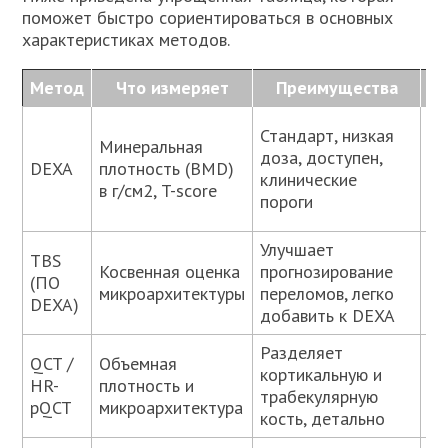
поможет быстро сориентироваться в основных
характеристиках методов.
Метод
Что измеряет
Преимущества
Не
Стандарт, низкая
Минеральная
ми
доза, доступен,
DEXA
плотность (BMD)
, 
клинические
в г/см2, T-score
це
пороги
из
Улучшает
Тр
TBS
Косвенная оценка
прогнозирование
пр
(ПО
микроархитектуры
переломов, легко
об
DEXA)
добавить к DEXA
за
Разделяет
До
QCT /
Объемная
кортикальную и
ог
HR-
плотность и
трабекулярную
до
pQCT
микроархитектура
кость, детально
(Q