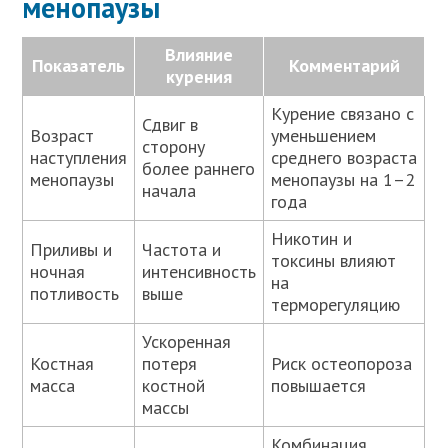
менопаузы
Влияние
Показатель
Комментарий
курения
Курение связано с
Сдвиг в
Возраст
уменьшением
сторону
наступления
среднего возраста
более раннего
менопаузы
менопаузы на 1–2
начала
года
Никотин и
Приливы и
Частота и
токсины влияют
ночная
интенсивность
на
потливость
выше
терморегуляцию
Ускоренная
Костная
потеря
Риск остеопороза
масса
костной
повышается
массы
Комбинация