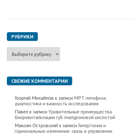
РУБРИКИ
Р
у
б
р
и
к
СВЕЖИЕ КОММЕНТАРИИ
и
Георгий Михайлов
к записи
МРТ гипофиза:
диагностика и важность исследования
Павел
к записи
Удивительные преимущества
биоревитализации губ гиалуроновой кислотой
Максим Островский
к записи
Гипертония и
гормональные изменения: связь и управление