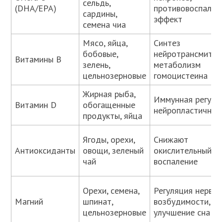
сельдь,
(DHA/EPA)
противовоспалит
сардины,
эффект
семена чиа
Мясо, яйца,
Синтез
бобовые,
нейротрансмитте
Витамины B
зелень,
метаболизм
цельнозерновые
гомоцистеина
Жирная рыба,
Иммунная регуля
Витамин D
обогащенные
нейропластичнос
продукты, яйца
Ягоды, орехи,
Снижают
Антиоксиданты
овощи, зеленый
окислительный ст
чай
воспаление
Орехи, семена,
Регуляция нервн
Магний
шпинат,
возбудимости,
цельнозерновые
улучшение сна