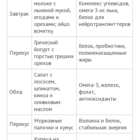
молоке с
Комплекс углеводов,
льняной мукой,
омега-3 из льна,
Завтрак
ягодами и
белок для
орехами; яйцо
нейротрансмиттеров
всмятку
Греческий
Белок, пробиотики,
йогурт с
Перекус
полиненасыщенные
горстью грецких
жиры
орехов
Салат с
лососем,
Омега-3, железо,
шпинатом,
Обед
фолат,
киноа и
антиоксиданты
оливковым
маслом
Морковные
Волокна и белок,
Перекус
палочки и хумус
стабильная энергия
Курица на