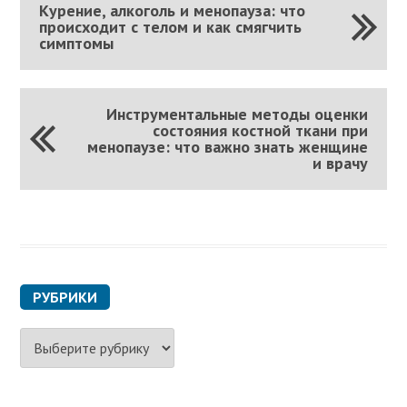
Курение, алкоголь и менопауза: что
происходит с телом и как смягчить
симптомы
Инструментальные методы оценки
состояния костной ткани при
менопаузе: что важно знать женщине
и врачу
РУБРИКИ
Р
у
б
р
и