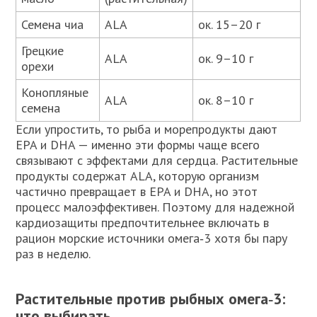
Семена чиа
ALA
ок. 15–20 г
Грецкие
ALA
ок. 9–10 г
орехи
Конопляные
ALA
ок. 8–10 г
семена
Если упростить, то рыба и морепродукты дают
EPA и DHA — именно эти формы чаще всего
связывают с эффектами для сердца. Растительные
продукты содержат ALA, которую организм
частично превращает в EPA и DHA, но этот
процесс малоэффективен. Поэтому для надежной
кардиозащиты предпочтительнее включать в
рацион морские источники омега‑3 хотя бы пару
раз в неделю.
Растительные против рыбных омега‑3:
что выбирать