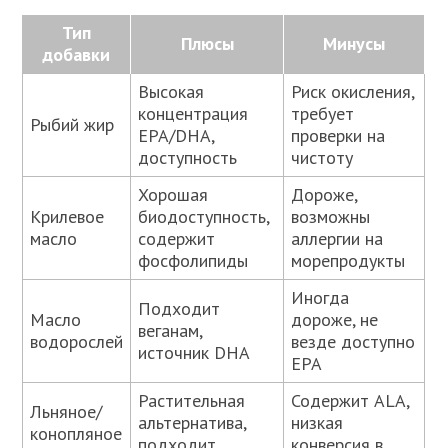
Тип
Плюсы
Минусы
добавки
Высокая
Риск окисления,
концентрация
требует
Рыбий жир
EPA/DHA,
проверки на
доступность
чистоту
Хорошая
Дороже,
Крилевое
биодоступность,
возможны
масло
содержит
аллергии на
фосфолипиды
морепродукты
Иногда
Подходит
Масло
дороже, не
веганам,
водорослей
везде доступно
источник DHA
EPA
Растительная
Содержит ALA,
Льняное/
альтернатива,
низкая
конопляное
подходит
конверсия в