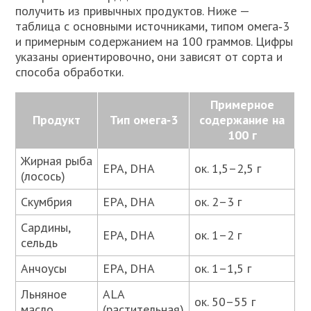
получить из привычных продуктов. Ниже —
таблица с основными источниками, типом омега‑3
и примерным содержанием на 100 граммов. Цифры
указаны ориентировочно, они зависят от сорта и
способа обработки.
Примерное
Продукт
Тип омега‑3
содержание на
100 г
Жирная рыба
EPA, DHA
ок. 1,5–2,5 г
(лосось)
Скумбрия
EPA, DHA
ок. 2–3 г
Сардины,
EPA, DHA
ок. 1–2 г
сельдь
Анчоусы
EPA, DHA
ок. 1–1,5 г
Льняное
ALA
ок. 50–55 г
масло
(растительная)