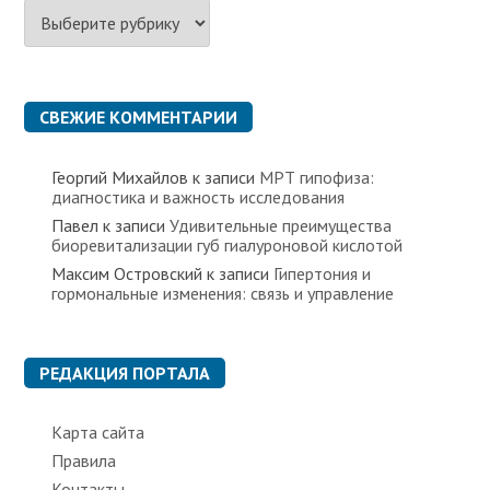
Р
у
б
р
и
к
СВЕЖИЕ КОММЕНТАРИИ
и
Георгий Михайлов
к записи
МРТ гипофиза:
диагностика и важность исследования
Павел
к записи
Удивительные преимущества
биоревитализации губ гиалуроновой кислотой
Максим Островский
к записи
Гипертония и
гормональные изменения: связь и управление
РЕДАКЦИЯ ПОРТАЛА
Карта сайта
Правила
Контакты