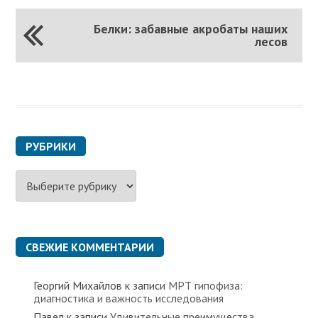
Белки: забавные акробаты наших
лесов
РУБРИКИ
Р
у
б
р
и
к
СВЕЖИЕ КОММЕНТАРИИ
и
Георгий Михайлов
к записи
МРТ гипофиза:
диагностика и важность исследования
Павел
к записи
Удивительные преимущества