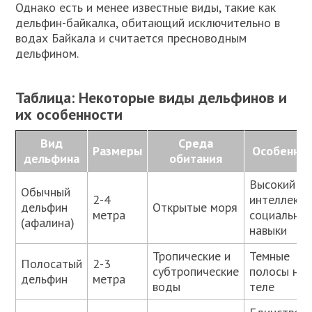
Однако есть и менее известные виды, такие как
дельфин-байкалка, обитающий исключительно в
водах Байкала и считается пресноводным
дельфином.
Таблица: Некоторые виды дельфинов и
их особенности
Вид
Среда
Размеры
Особеннос
дельфина
обитания
Высокий
Обычный
2-4
интеллект 
дельфин
Открытые моря
метра
социальны
(афалина)
навыки
Тропические и
Темные
Полосатый
2-3
субтропические
полосы на
дельфин
метра
воды
теле