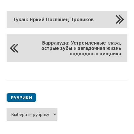
Тукан: Яркий Посланец Тропиков
Барракуда: Устремленные глаза,
острые зубы и загадочная жизнь
подводного хищника
РУБРИКИ
Р
у
б
р
и