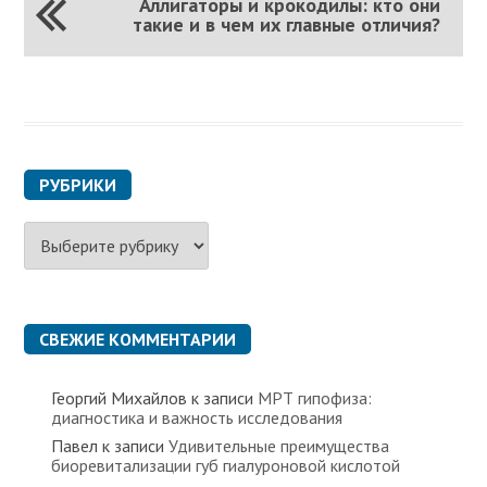
Аллигаторы и крокодилы: кто они
такие и в чем их главные отличия?
РУБРИКИ
Р
у
б
р
и
к
СВЕЖИЕ КОММЕНТАРИИ
и
Георгий Михайлов
к записи
МРТ гипофиза:
диагностика и важность исследования
Павел
к записи
Удивительные преимущества
биоревитализации губ гиалуроновой кислотой