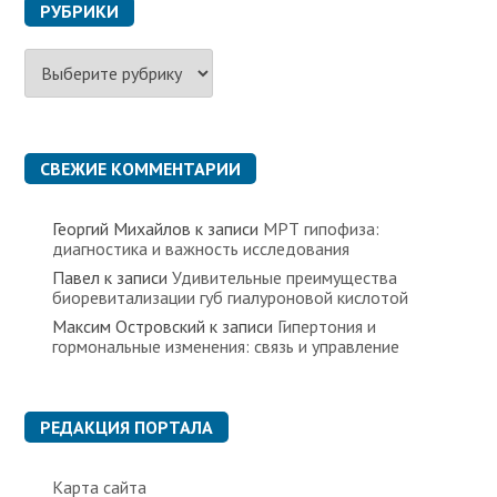
РУБРИКИ
Р
у
б
р
и
к
СВЕЖИЕ КОММЕНТАРИИ
и
Георгий Михайлов
к записи
МРТ гипофиза:
диагностика и важность исследования
Павел
к записи
Удивительные преимущества
биоревитализации губ гиалуроновой кислотой
Максим Островский
к записи
Гипертония и
гормональные изменения: связь и управление
РЕДАКЦИЯ ПОРТАЛА
Карта сайта