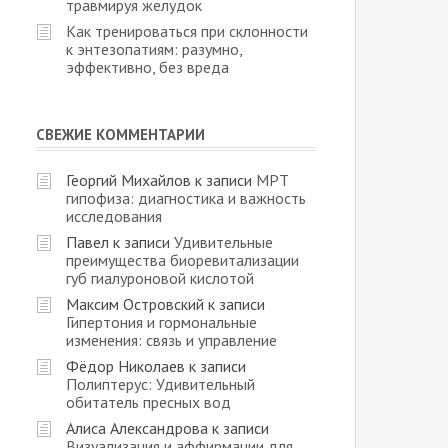
травмируя желудок
Как тренироваться при склонности
к энтезопатиям: разумно,
эффективно, без вреда
СВЕЖИЕ КОММЕНТАРИИ
Георгий Михайлов
к записи
МРТ
гипофиза: диагностика и важность
исследования
Павел
к записи
Удивительные
преимущества биоревитализации
губ гиалуроновой кислотой
Максим Островский
к записи
Гипертония и гормональные
изменения: связь и управление
Фёдор Николаев
к записи
Полиптерус: Удивительный
обитатель пресных вод
Алиса Александрова
к записи
Визуализация и аффирмации для