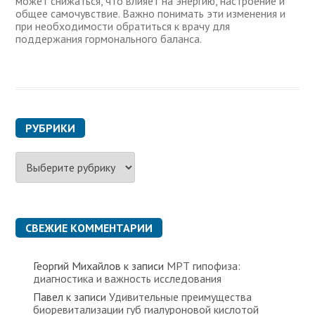
может снижаться, что влияет на энергию, настроение и
общее самочувствие. Важно понимать эти изменения и
при необходимости обратиться к врачу для
поддержания гормонального баланса.
РУБРИКИ
Р
у
б
р
и
к
СВЕЖИЕ КОММЕНТАРИИ
и
Георгий Михайлов
к записи
МРТ гипофиза:
диагностика и важность исследования
Павел
к записи
Удивительные преимущества
биоревитализации губ гиалуроновой кислотой