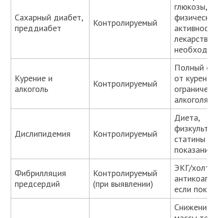
глюкозы, д
Сахарный диабет,
физическа
Контролируемый
преддиабет
активность
лекарства 
необходим
Полный от
Курение и
от курения,
Контролируемый
алкоголь
ограничени
алкоголя
Диета,
физкультур
Дислипидемия
Контролируемый
статины по
показания
ЭКГ/холтер
Фибрилляция
Контролируемый
антикоагул
предсердий
(при выявлении)
если показ
Снижение
массы тела