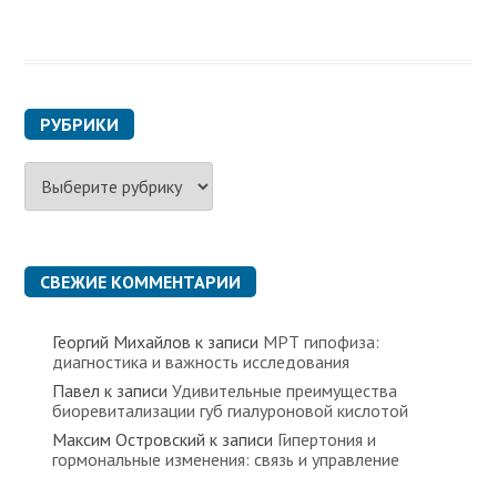
РУБРИКИ
Р
у
б
р
и
к
СВЕЖИЕ КОММЕНТАРИИ
и
Георгий Михайлов
к записи
МРТ гипофиза:
диагностика и важность исследования
Павел
к записи
Удивительные преимущества
биоревитализации губ гиалуроновой кислотой
Максим Островский
к записи
Гипертония и
гормональные изменения: связь и управление