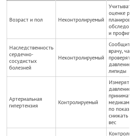
Учитывать 
оценке рис
Возраст и пол
Неконтролируемый
планироват
обследова
и профилак
Сообщить
Наследственность
врачу, чащ
сердечно-
Неконтролируемый
проверять
сосудистых
давление и
болезней
липиды
Измерять
давление,
принимать
Артериальная
Контролируемый
медикамен
гипертензия
по показан
снижать со
вес
Контроль