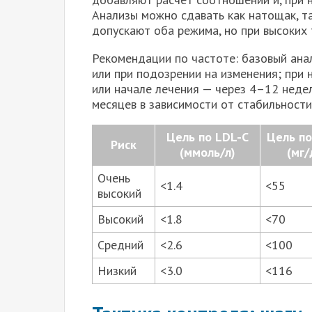
Анализы можно сдавать как натощак, т
допускают оба режима, но при высоких
Рекомендации по частоте: базовый ана
или при подозрении на изменения; при
или начале лечения — через 4–12 неде
месяцев в зависимости от стабильности 
Цель по LDL-C
Цель по
Риск
(ммоль/л)
(мг/
Очень
<1.4
<55
высокий
Высокий
<1.8
<70
Средний
<2.6
<100
Низкий
<3.0
<116