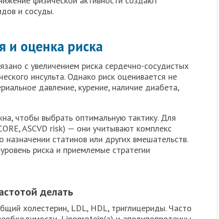
нижение физической активности создают
дов и сосуды.
я и оценка риска
язано с увеличением риска сердечно-сосудистых
еского инсульта. Однако риск оценивается не
ериальное давление, курение, наличие диабета,
жна, чтобы выбрать оптимальную тактику. Для
CORE, ASCVD risk) — они учитывают комплекс
 назначении статинов или других вмешательств.
уровень риска и приемлемые стратегии
частотой делать
бщий холестерин, LDL, HDL, триглицериды. Часто
еобходимости, Lipoprotein(a) и аполипопротеины.