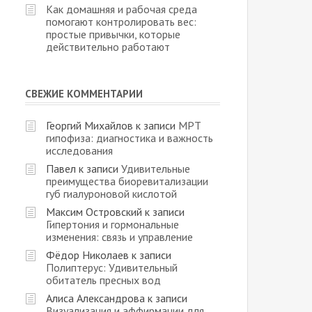
Как домашняя и рабочая среда
помогают контролировать вес:
простые привычки, которые
действительно работают
СВЕЖИЕ КОММЕНТАРИИ
Георгий Михайлов
к записи
МРТ
гипофиза: диагностика и важность
исследования
Павел
к записи
Удивительные
преимущества биоревитализации
губ гиалуроновой кислотой
Максим Островский
к записи
Гипертония и гормональные
изменения: связь и управление
Фёдор Николаев
к записи
Полиптерус: Удивительный
обитатель пресных вод
Алиса Александрова
к записи
Визуализация и аффирмации для