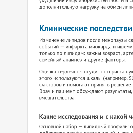
ухудшение инсулинорезистентности и с
дополнительную нагрузку на обмен липи
Клинические последстви
Изменение липидов после менопаузы св
событий — инфаркта миокарда и ишемич
только по липидам: важны возраст, арт
семейный анамнез и другие факторы.
Оценка сердечно-сосудистого риска ну
этого используются шкалы (например, S
факторов и помогают принять решение о
Врач и пациент обсуждают результаты, 
вмешательства.
Какие исследования и с какой 
Основной набор — липидный профиль: о
добавляют расчёт соотношений и, при н